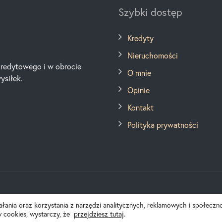
Szybki dostęp
Kredyty
Nieruchomości
kredytowego i w obrocie
O mnie
ysiłek.
Opinie
Kontakt
Polityka prywatności
© R. Korona Kredyty i Nieruchomości. All Rights Reserved.
iałania oraz korzystania z narzędzi analitycznych, reklamowych i społecz
w cookies, wystarczy, że
przejdziesz tutaj
.