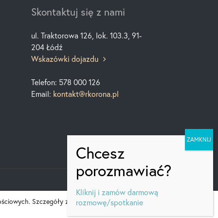
Skontaktuj się z nami
ul. Traktorowa 126, lok. 103.3, 91-
204 Łódź
Wskazówki dojazdu
Telefon: 578 000 126
Email:
kontakt@rkorona.pl
Kliknij i zamów darmową
nościowych. Szczegóły znajdują się
rozmowę/spotkanie
Akceptuję